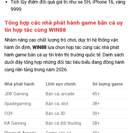
Tích lũy điểm đổi quà giá trị như xe SH, iPhone 16, vàng
9999.
Tổng hợp các nhà phát hành game bắn cá uy
tín hợp tác cùng WIN88
Nhằm nâng cao chất lượng trò chơi, duy trì hệ thống vận
hành ổn định,
WIN88
lựa chọn hợp tác cùng các nhà phát
hành game bắn cá uy tín trên thị trường quốc tế. Danh sách
dưới đây tổng hợp những đối tác tiêu biểu đang đồng hành
cùng nền tảng trong năm 2026.
Nhà phát hành
Lĩnh vực chính
Số lượng game
JDB Gaming
Bắn cá, arcade
45+
Spadegaming
Bắn cá, slot
38+
CQ9
Bắn cá 3D
30+
KA Gaming
Bắn cá đổi thưởng
28+