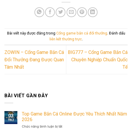
Bài viết này được đăng trong
Cổng game bắn cá đổi thưởng
. Đánh dấu
liên kết thường trực
.
ZOWIN – Cổng Game Bắn Cá
BIG777 – Cổng Game Bắn Cá
Đổi Thưởng Đang Được Quan
Chuyên Nghiệp Chuẩn Quốc
Tâm Nhất
Tế
BÀI VIẾT GẦN ĐÂY
Top Game Bắn Cá Online Được Yêu Thích Nhất Năm
03
2026
Th2
ở
Chức năng bình luận bị tắt
Top