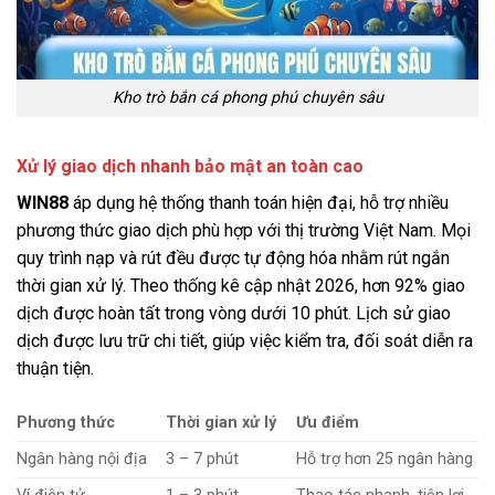
Kho trò bắn cá phong phú chuyên sâu
Xử lý giao dịch nhanh bảo mật an toàn cao
WIN88
áp dụng hệ thống thanh toán hiện đại, hỗ trợ nhiều
phương thức giao dịch phù hợp với thị trường Việt Nam. Mọi
quy trình nạp và rút đều được tự động hóa nhằm rút ngắn
thời gian xử lý. Theo thống kê cập nhật 2026, hơn 92% giao
dịch được hoàn tất trong vòng dưới 10 phút. Lịch sử giao
dịch được lưu trữ chi tiết, giúp việc kiểm tra, đối soát diễn ra
thuận tiện.
Phương thức
Thời gian xử lý
Ưu điểm
Ngân hàng nội địa
3 – 7 phút
Hỗ trợ hơn 25 ngân hàng