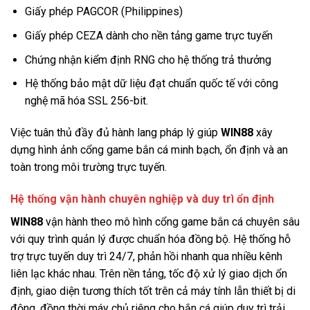
Giấy phép PAGCOR (Philippines)
Giấy phép CEZA dành cho nền tảng game trực tuyến
Chứng nhận kiểm định RNG cho hệ thống trả thưởng
Hệ thống bảo mật dữ liệu đạt chuẩn quốc tế với công
nghệ mã hóa SSL 256-bit.
Việc tuân thủ đầy đủ hành lang pháp lý giúp
WIN88
xây
dựng hình ảnh cổng game bắn cá minh bạch, ổn định và an
toàn trong môi trường trực tuyến.
Hệ thống vận hành chuyên nghiệp và duy trì ổn định
WIN88
vận hành theo mô hình cổng game bắn cá chuyên sâu
với quy trình quản lý được chuẩn hóa đồng bộ. Hệ thống hỗ
trợ trực tuyến duy trì 24/7, phản hồi nhanh qua nhiều kênh
liên lạc khác nhau. Trên nền tảng, tốc độ xử lý giao dịch ổn
định, giao diện tương thích tốt trên cả máy tính lẫn thiết bị di
động, đồng thời máy chủ riêng cho bắn cá giúp duy trì trải